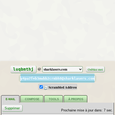
@
luqbmthj
Oubliez moi
y4pa7f+b3mwbb2crmbh8@sharklasers.com
Scrambled Address
E-MAIL
COMPOSE
TOOLS
À PROPOS
Prochaine mise à jour dans: 6 sec.