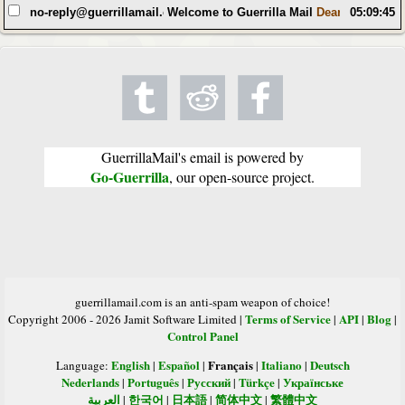
no-reply@guerrillamail.com
Welcome to Guerrilla Mail
Dear Random Use
05:09:45
GuerrillaMail's email is powered by
Go-Guerrilla
, our open-source project.
guerrillamail.com is an anti-spam weapon of choice!
Terms of Service
API
Blog
Copyright 2006 - 2026 Jamit Software Limited |
|
|
|
Control Panel
English
Español
Français
Italiano
Deutsch
Language:
|
|
|
|
Nederlands
Português
Русский
Türkçe
Українське
|
|
|
|
العربية
한국어
日本語
简体中文
繁體中文
|
|
|
|