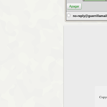
no-reply@guerrillamai
Copyr