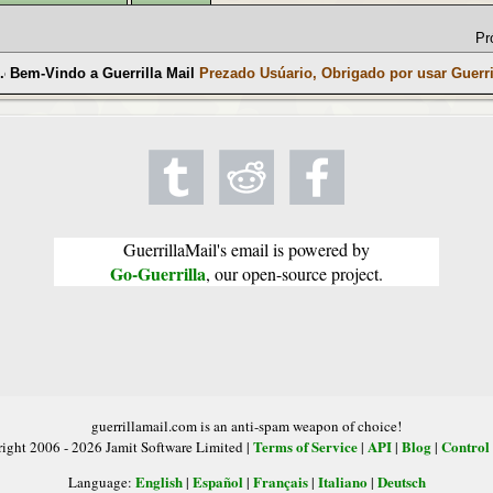
Pr
l.com
Bem-Vindo a Guerrilla Mail
Prezado Usúario, Obrigado por usar Guerril
GuerrillaMail's email is powered by
Go-Guerrilla
, our open-source project.
guerrillamail.com is an anti-spam weapon of choice!
Terms of Service
API
Blog
Control
ight 2006 - 2026 Jamit Software Limited |
|
|
|
English
Español
Français
Italiano
Deutsch
Language:
|
|
|
|