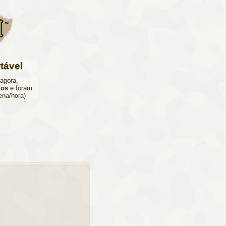
tável
 agora,
dos
e foram
ena/hora)