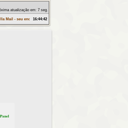
óxima atualização em: 6 seg.
la Mail - seu endereço de e-mail temporário amigo e aliado de luta cont
16:44:42
 Panel