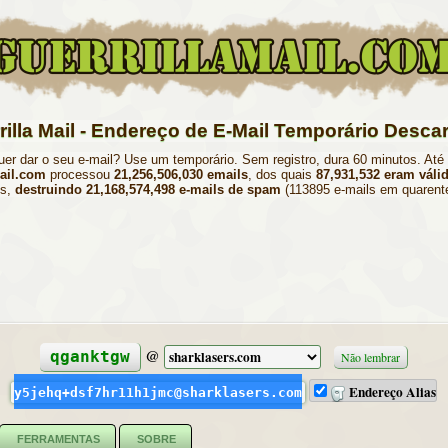
rilla Mail - Endereço de E-Mail Temporário Descar
er dar o seu e-mail? Use um temporário. Sem registro, dura 60 minutos. Até
mail.com
processou
21,256,506,030 emails
, dos quais
87,931,532 eram váli
es,
destruindo 21,168,574,498 e-mails de spam
(113895 e-mails em quarent
@
qganktgw
Não lembrar
Endereço Alias
y5jehq+dsf7hr11h1jmc@sharklasers.com
FERRAMENTAS
SOBRE