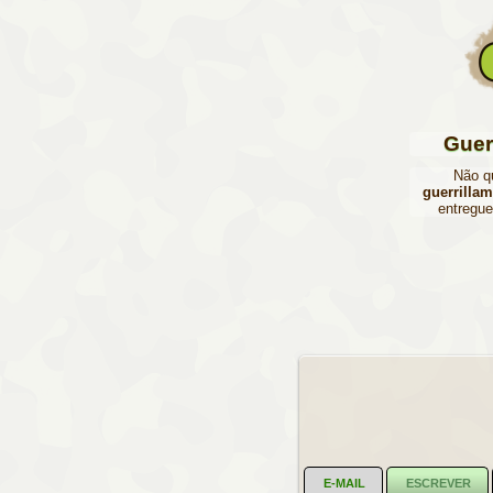
Guer
Não qu
guerrilla
entregu
E-MAIL
ESCREVER