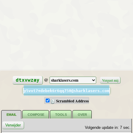
@
dtxvwzay
Vergeet mij
y5vvt7+debek6r6qq750@sharklasers.com
Scrambled Address
EMAIL
COMPOSE
TOOLS
OVER
Volgende update in: 6 sec.