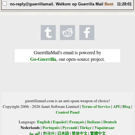
no-reply@guerrillamail.com
Welkom op Guerrilla Mail
Beste gebruiker,
11:28:01
GuerrillaMail's email is powered by
Go-Guerrilla
, our open-source project.
guerrillamail.com is an anti-spam weapon of choice!
Terms of Service
API
Blog
Copyright 2006 - 2026 Jamit Software Limited |
|
|
|
Control Panel
English
Español
Français
Italiano
Deutsch
Language:
|
|
|
|
Nederlands
Português
Русский
Türkçe
Українське
|
|
|
|
العربية
한국어
日本語
简体中文
繁體中文
|
|
|
|