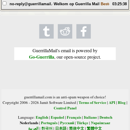
no-reply@guerrillamail.com
Welkom op Guerrilla Mail
Beste gebruiker,
03:25:38
GuerrillaMail's email is powered by
Go-Guerrilla
, our open-source project.
guerrillamail.com is an anti-spam weapon of choice!
Terms of Service
API
Blog
Copyright 2006 - 2026 Jamit Software Limited |
|
|
|
Control Panel
English
Español
Français
Italiano
Deutsch
Language:
|
|
|
|
Nederlands
Português
Русский
Türkçe
Українське
|
|
|
|
العربية
한국어
日本語
简体中文
繁體中文
|
|
|
|