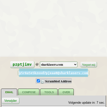
@
pzptjimv
Vergeet mij
y5r6u5+5kzovd7pjxaa0@sharklasers.com
Scrambled Address
EMAIL
COMPOSE
TOOLS
OVER
Volgende update in: 7 sec.