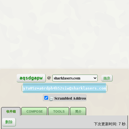
@
aqsdgapw
抛弃
y7a05z+a6rdph4h52siw@sharklasers.com
Scrambled Address
收件箱
COMPOSE
TOOLS
简介
下次更新时间: 7 秒.