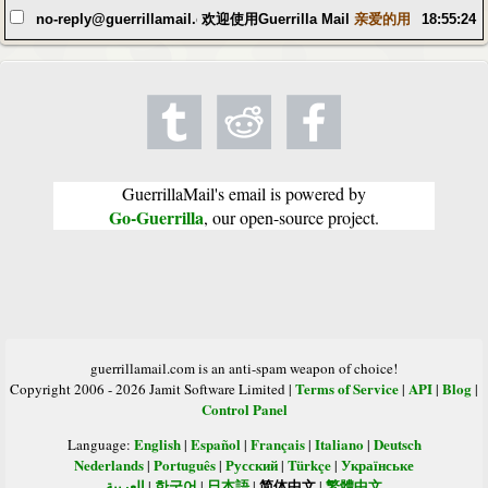
no-reply@guerrillamail.com
欢迎使用Guerrilla Mail
亲爱的用户, 感谢您使G
18:55:24
GuerrillaMail's email is powered by
Go-Guerrilla
, our open-source project.
guerrillamail.com is an anti-spam weapon of choice!
Terms of Service
API
Blog
Copyright 2006 - 2026 Jamit Software Limited |
|
|
|
Control Panel
English
Español
Français
Italiano
Deutsch
Language:
|
|
|
|
Nederlands
Português
Русский
Türkçe
Українське
|
|
|
|
العربية
한국어
日本語
简体中文
繁體中文
|
|
|
|