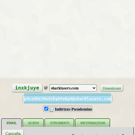
@
inxkjuye
Dimenticami
y4cu48+70v91hy84xkp8@sharklasers.com
Indirizzo Pseudomino
EMAIL
SCRIVI
STRUMENTI
INFORMAZIONI