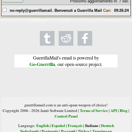
Prossimo aggiornamento in: 7 sec.
no-reply@guerrillamail.com
Benvenuti a Guerrilla Mail
Caro utente occa
09:26:24
GuerrillaMail's email is powered by
Go-Guerrilla
, our open-source project.
guerrillamail.com is an anti-spam weapon of choice!
Terms of Service
API
Blog
Copyright 2006 - 2026 Jamit Software Limited |
|
|
|
Control Panel
English
Español
Français
Italiano
Deutsch
Language:
|
|
|
|
Nederlands
Português
Русский
Türkçe
Українське
|
|
|
|