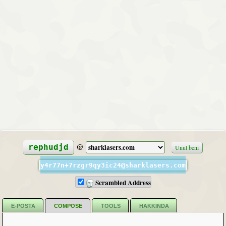
@
rephudjd
Unut beni
y4r77n+7rzgr9qy3ic24@sharklasers.com
Scrambled Address
E-POSTA
COMPOSE
TOOLS
HAKKINDA